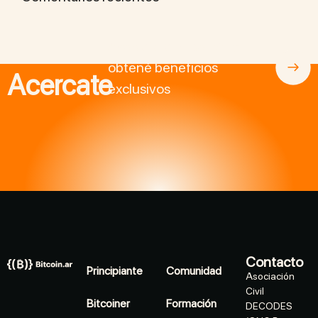
Asociate a BitcoinAr y
obtené beneficios
Acercate
exclusivos
Contacto
Principiante
Comunidad
Asociación
Civil
Bitcoiner
Formación
DECODES