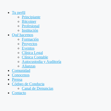
Saltar
al
Tu perfil
contenido
Principiante
Bitcoiner
Profesional
Institución
Qué hacemos
Formación
Proyectos
Eventos
Clínica Legal
Clínica Contable
Autocustodia y Auditoría
Alianzas
Comunidad
Conocenos
Prensa
Código de Conducta
Canal de Denuncias
Contacto