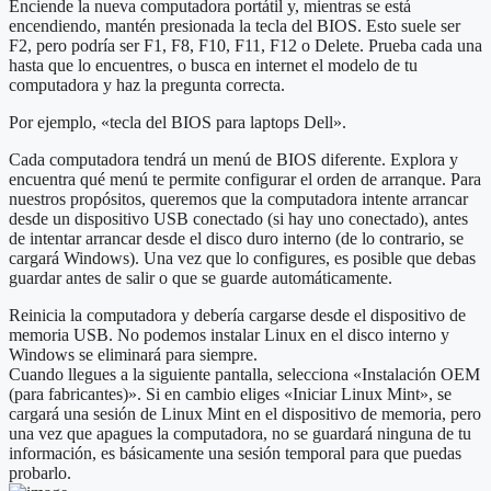
Enciende la nueva computadora portátil y, mientras se está
encendiendo, mantén presionada la tecla del BIOS. Esto suele ser
F2, pero podría ser F1, F8, F10, F11, F12 o Delete. Prueba cada una
hasta que lo encuentres, o busca en internet el modelo de tu
computadora y haz la pregunta correcta.
Por ejemplo, «tecla del BIOS para laptops Dell».
Cada computadora tendrá un menú de BIOS diferente. Explora y
encuentra qué menú te permite configurar el orden de arranque. Para
nuestros propósitos, queremos que la computadora intente arrancar
desde un dispositivo USB conectado (si hay uno conectado), antes
de intentar arrancar desde el disco duro interno (de lo contrario, se
cargará Windows). Una vez que lo configures, es posible que debas
guardar antes de salir o que se guarde automáticamente.
Reinicia la computadora y debería cargarse desde el dispositivo de
memoria USB. No podemos instalar Linux en el disco interno y
Windows se eliminará para siempre.
Cuando llegues a la siguiente pantalla, selecciona «Instalación OEM
(para fabricantes)». Si en cambio eliges «Iniciar Linux Mint», se
cargará una sesión de Linux Mint en el dispositivo de memoria, pero
una vez que apagues la computadora, no se guardará ninguna de tu
información, es básicamente una sesión temporal para que puedas
probarlo.