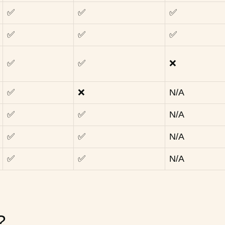
✅
✅
✅
✅
✅
✅
✅
✅
❌
✅
❌
N/A
✅
✅
N/A
✅
✅
N/A
✅
✅
N/A
?