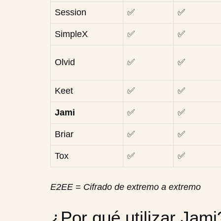
Session
✅
✅
SimpleX
✅
✅
Olvid
✅
✅
Keet
✅
✅
Jami
✅
✅
Briar
✅
✅
Tox
✅
✅
E2EE = Cifrado de extremo a extremo
¿Por qué utilizar Jami