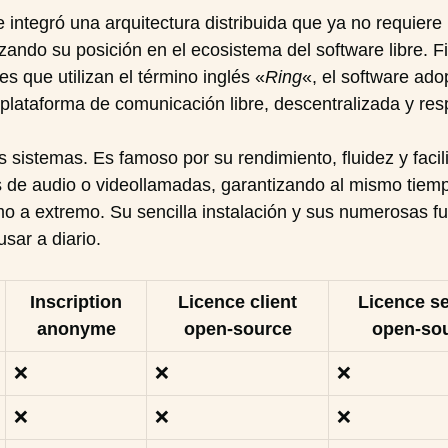
tegró una arquitectura distribuida que ya no requiere u
rzando su posición en el ecosistema del software libre. 
s que utilizan el término inglés «
Ring
«, el software ad
lataforma de comunicación libre, descentralizada y resp
 sistemas. Es famoso por su rendimiento, fluidez y faci
 de audio o videollamadas, garantizando al mismo tiempo
mo a extremo. Su sencilla instalación y sus numerosas fu
sar a diario.
Inscription
Licence client
Licence s
anonyme
open-source
open-so
❌
❌
❌
❌
❌
❌