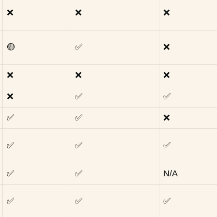
❌
❌
❌
🟡
✅
❌
❌
❌
❌
❌
✅
✅
✅
✅
❌
✅
✅
✅
✅
✅
N/A
✅
✅
✅