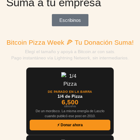
Sumá a tu empresa
Escribinos
Bitcoin Pizza Week 🍕 Tu Donación Suma!
Elegí el tamaño y apoyá a Bitcoin.ar con sats.
Pago instantáneo vía Lightning Network, sin intermediarios.
DE PARADO EN LA BARRA
1/4 de Pizza
6,500
satoshis
De un mordisco. La misma energía de Laszlo
cuando publicó ese post en 2010.
⚡ Donar ahora