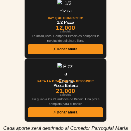
HAY QUE COMPARTIR!
1/2 Pizza
12,000
satoshis
La mitad justa. Compartir Bitcoin es compartir la
revolución del dinero libre.
⚡ Donar ahora
PARA LA GRAN FAMILIA BITCOINER
Pizza Entera
21,000
satoshis
Un guiño a los 21 millones de Bitcoin. Una pizza
completa para el hodler.
⚡ Donar ahora
Cada aporte será destinado al Comedor Parroquial María