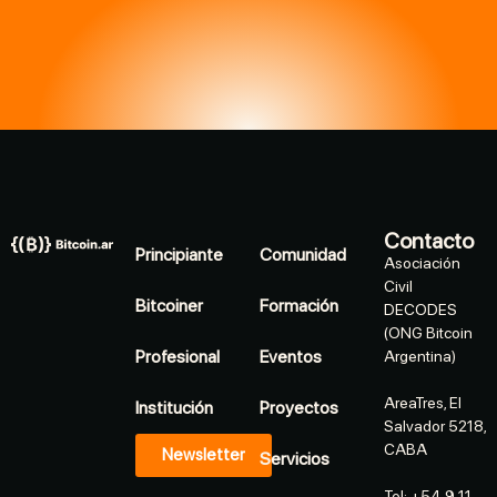
Contacto
Principiante
Comunidad
Asociación
Civil
Bitcoiner
Formación
DECODES
(ONG Bitcoin
Profesional
Eventos
Argentina)
AreaTres, El
Institución
Proyectos
Salvador 5218,
CABA
Newsletter
Servicios
Tel: +54 9 11