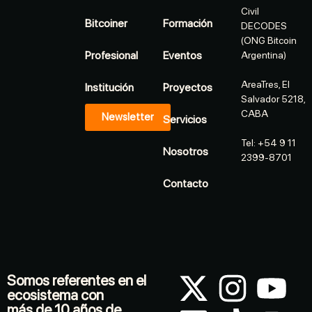
Civil
Bitcoiner
Formación
DECODES
(ONG Bitcoin
Profesional
Eventos
Argentina)
AreaTres, El
Institución
Proyectos
Salvador 5218,
CABA
Newsletter
Servicios
Tel: +54 9 11
Nosotros
2399-8701
Contacto
Somos referentes en el
ecosistema con
más de 10 años de