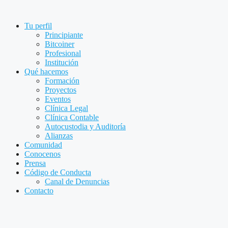
Saltar
al
Tu perfil
contenido
Principiante
Bitcoiner
Profesional
Institución
Qué hacemos
Formación
Proyectos
Eventos
Clínica Legal
Clínica Contable
Autocustodia y Auditoría
Alianzas
Comunidad
Conocenos
Prensa
Código de Conducta
Canal de Denuncias
Contacto