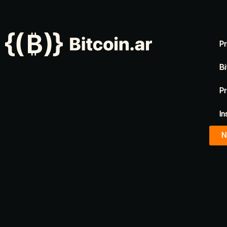
Pr
Bi
Pr
In
N