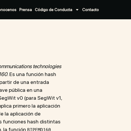
onocenos
Prensa
Código de Conducta
Contacto
ommunications technologies
 160
. Es una función hash
partir de una entrada
lave pública en una
SegWit v0 (para SegWit v1,
plica primero la aplicación
e la aplicación de
s funciones hash distintas
. la función
RIPEMD160