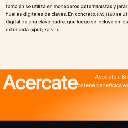
también se utiliza en monederos deterministas y jerár
huellas digitales de claves. En concreto,
se uti
HASH160
digital de una clave padre, que luego se incluye en l
extendida (xpub, xprv…).
Acercate
Asociate a Bi
obtené beneficios ex