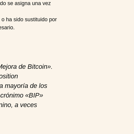
ado se asigna una vez
 o ha sido sustituido por
sario.
ejora de Bitcoin».
sition
la mayoría de los
 acrónimo «BIP»
ino, a veces