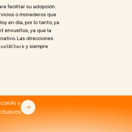
a facilitar su adopción.
ervicios o monederos que
y en día, por lo tanto, ya
it envueltos, ya que la
ativo. Las direcciones
y siempre
ase58Check
tcoinAr y
clusivos