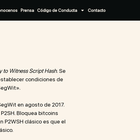
onocenos
Prensa
Código de Conducta
Contacto
y to Witness Script Hash
. Se
 establecer condiciones de
SegWit».
SegWit en agosto de 2017.
 P2SH. Bloquea bitcoins
 un P2WSH clásico es que el
ásico.