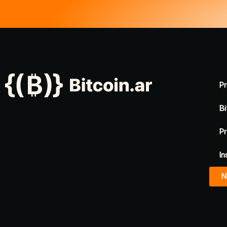
Pr
Bi
Pr
In
N