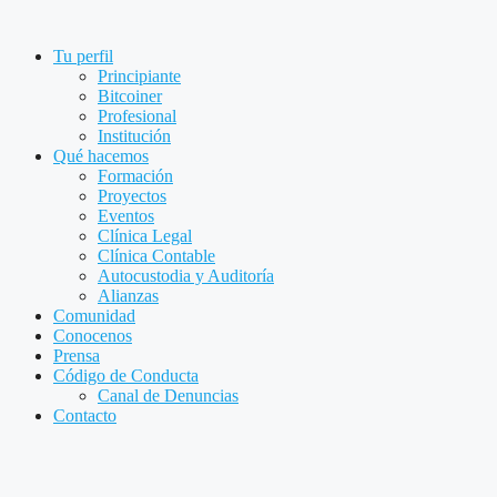
Saltar
al
Tu perfil
contenido
Principiante
Bitcoiner
Profesional
Institución
Qué hacemos
Formación
Proyectos
Eventos
Clínica Legal
Clínica Contable
Autocustodia y Auditoría
Alianzas
Comunidad
Conocenos
Prensa
Código de Conducta
Canal de Denuncias
Contacto