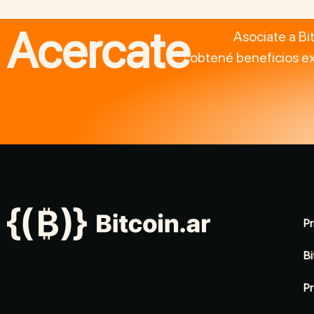
Acercate
Asociate a Bi
obtené beneficios ex
Pr
Bi
Pr