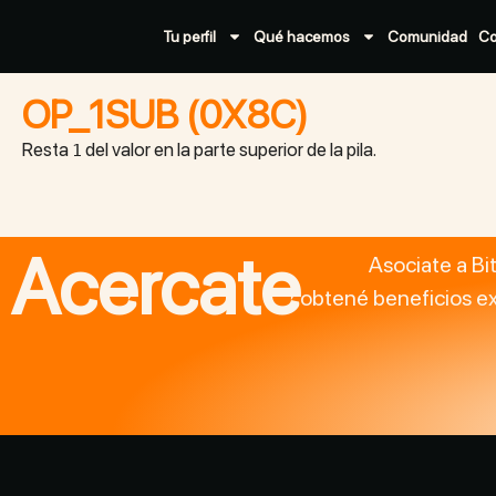
Tu perfil
Qué hacemos
Comunidad
C
OP_1SUB (0X8C)
Resta
del valor en la parte superior de la pila.
1
Acercate
Asociate a Bi
obtené beneficios ex