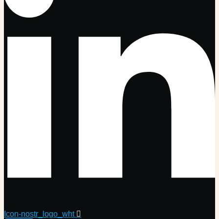
Icon-nostr_logo_wht