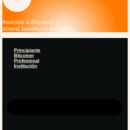
Asociate a BitcoinAr y
obtené beneficios exclusivos
Principiante
Bitcoiner
Profesional
Institución