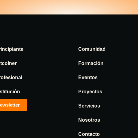
rincipiante
Comunidad
itcoiner
Formación
rofesional
Eventos
stitución
Proyectos
ewsletter
Servicios
Nosotros
Contacto