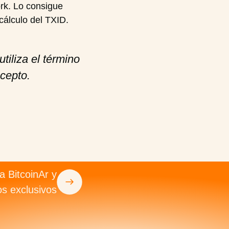
rk. Lo consigue
cálculo del TXID.
tiliza el término
ncepto.
a BitcoinAr y
os exclusivos