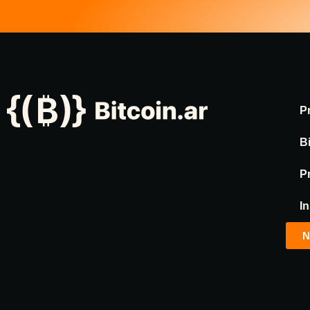
P
B
P
In
N