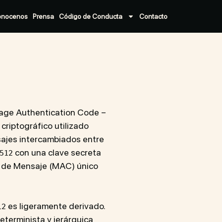
onocenos
Prensa
Código de Conducta
Contacto
ge Authentication Code –
criptográfico utilizado
nsajes intercambiados entre
con una clave secreta
512
n de Mensaje (MAC) único
es ligeramente derivado.
12
determinista y jerárquica