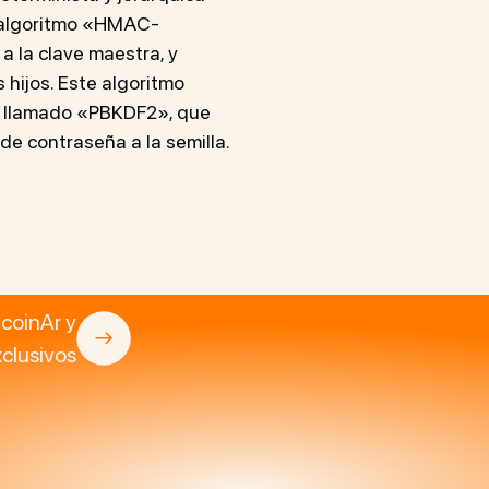
l algoritmo «HMAC-
 a la clave maestra, y
hijos. Este algoritmo
n llamado «PBKDF2», que
e de contraseña a la semilla.
tcoinAr y
clusivos