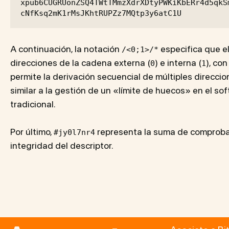
xpub6CUGRUonZSQ4TWtTMmzXdrXDtyPWKiKbERr4d5qkS
cNfKsq2mK1rMsJKhtRUPZz7MQtp3y6atC1U
A continuación, la notación
especifica que e
/<0;1>/*
direcciones de la cadena externa (
) e interna (
), co
0
1
permite la derivación secuencial de múltiples direcci
similar a la gestión de un «límite de huecos» en el s
tradicional.
Por último,
representa la suma de comprobaci
#jy0l7nr4
integridad del descriptor.