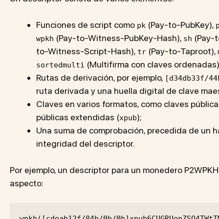
Funciones de script como
(Pay-to-PubKey),
pk
(Pay-to-Witness-PubKey-Hash),
(Pay-t
wpkh
sh
to-Witness-Script-Hash),
(Pay-to-Taproot),
tr
(Multifirma con claves ordenadas)
sortedmulti
Rutas de derivación, por ejemplo,
[d34db33f/44
ruta derivada y una huella digital de clave mae
Claves en varios formatos, como claves públic
públicas extendidas (
);
xpub
Una suma de comprobación, precedida de un has
integridad del descriptor.
Por ejemplo, un descriptor para un monedero P2WPKH 
aspecto:
wpkh([cdeab12f/84h/0h/0h]xpub6CUGRUonZSQ4TWtT