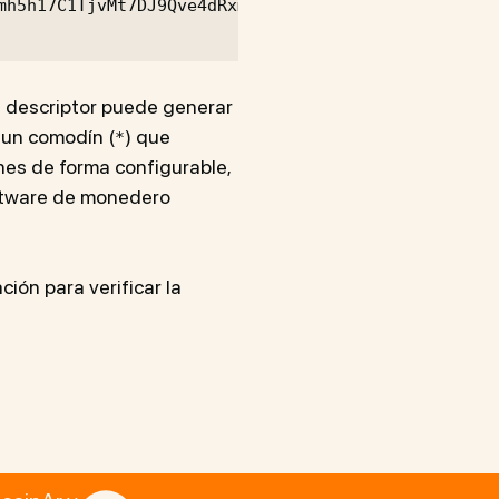
mh5h17C1TjvMt7DJ9Qve4dRxm91CDv6

l descriptor puede generar
n un comodín (
) que
*
ones de forma configurable,
oftware de monedero
ón para verificar la