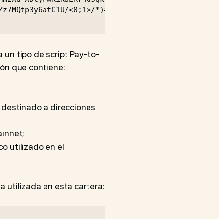
Zz7MQtp3y6atC1U/<0;1>/*)#jy0l7n

a un tipo de script Pay-to-
ión que contiene:
, destinado a direcciones
ainnet;
o utilizado en el
a utilizada en esta cartera: