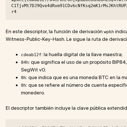
C1TjvMt7DJ9Qve4dRxm91CDv6cNfKsq2mK1rMsJKhtRUP
r4
En este descriptor, la función de derivación
indic
wpkh
Witness-Public-Key-Hash. Le sigue la ruta de derivac
: la huella digital de la llave maestra;
cdeab12f
: que significa el uso de un propósito BIP84
84h
SegWit v0;
: que indica que es una moneda BTC en la m
0h
: que se refiere al número de cuenta específic
0h
monedero.
El descriptor también incluye la clave pública extendid