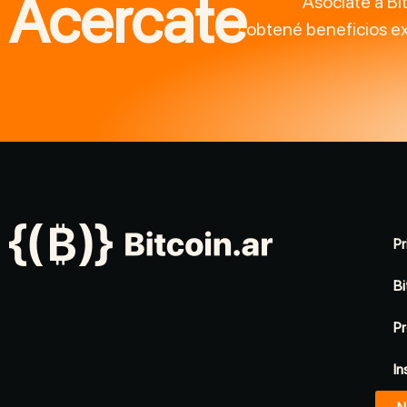
Acercate
Asociate a Bi
obtené beneficios ex
Pr
Bi
Pr
In