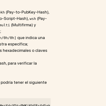
(Pay-to-PubKey-Hash),
pkh
o-Script-Hash),
(Pay-
wsh
(Multifirma) y
multi
;
que indica una
h/0h/0h]
stra específica;
as hexadecimales o claves
h, para verificar la
podría tener el siguiente
MmzXdrXDtyPWKiKbERr4d5qkSmh5h17
