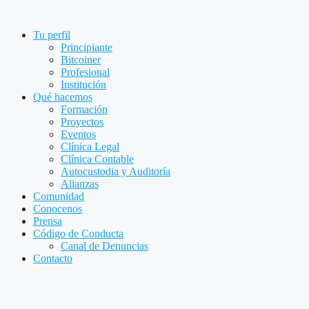
Saltar
al
Tu perfil
contenido
Principiante
Bitcoiner
Profesional
Institución
Qué hacemos
Formación
Proyectos
Eventos
Clínica Legal
Clínica Contable
Autocustodia y Auditoría
Alianzas
Comunidad
Conocenos
Prensa
Código de Conducta
Canal de Denuncias
Contacto