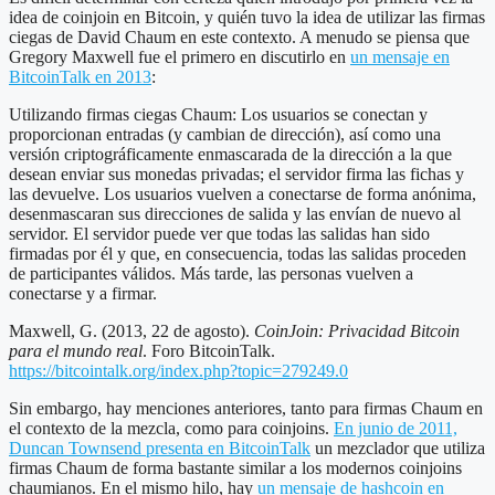
idea de coinjoin en Bitcoin, y quién tuvo la idea de utilizar las firmas
ciegas de David Chaum en este contexto. A menudo se piensa que
Gregory Maxwell fue el primero en discutirlo en
un mensaje en
BitcoinTalk en 2013
:
Utilizando firmas ciegas Chaum: Los usuarios se conectan y
proporcionan entradas (y cambian de dirección), así como una
versión criptográficamente enmascarada de la dirección a la que
desean enviar sus monedas privadas; el servidor firma las fichas y
las devuelve. Los usuarios vuelven a conectarse de forma anónima,
desenmascaran sus direcciones de salida y las envían de nuevo al
servidor. El servidor puede ver que todas las salidas han sido
firmadas por él y que, en consecuencia, todas las salidas proceden
de participantes válidos. Más tarde, las personas vuelven a
conectarse y a firmar.
Maxwell, G. (2013, 22 de agosto).
CoinJoin: Privacidad Bitcoin
para el mundo real
. Foro BitcoinTalk.
https://bitcointalk.org/index.php?topic=279249.0
Sin embargo, hay menciones anteriores, tanto para firmas Chaum en
el contexto de la mezcla, como para coinjoins.
En junio de 2011,
Duncan Townsend presenta en BitcoinTalk
un mezclador que utiliza
firmas Chaum de forma bastante similar a los modernos coinjoins
chaumianos. En el mismo hilo, hay
un mensaje de hashcoin en