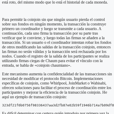
está roto, del mismo modo que lo está el historial de cada moneda.
Para permitir la coinjoin sin que ningún usuario pierda el control
sobre sus fondos en ningún momento, la transacción la construye
primero un coordinador y luego se transmite a cada usuario. A
continuación, cada uno firma la transacción por su parte tras
verificar que le conviene, y luego todas las firmas se añaden a la
transacción. Si un usuario o el coordinador intentan robar los fondos
de otros modificando las salidas de la transacción coinjoin, entonces
las firmas no serán válidas y la transacción será rechazada por los
nodos. Cuando el registro de la salida de los participantes se realiza
utilizando firmas ciegas de Chaum para evitar el vínculo con la
entrada, se habla de «coinjoin chaumiano».
Este mecanismo aumenta la confidencialidad de las transacciones sin
necesidad de modificar el protocolo Bitcoin. Implementaciones
específicas de coinjoin, como Whirlpool, JoinMarket o Wabisabi,
ofrecen soluciones para facilitar el proceso de coordinación entre los
participantes y mejorar la eficiencia de la transacción coinjoin. He
aquí un ejemplo de transacción coinjoin:
323df21f0b0756f98336437aa3d2fb87e02b59f1946b714a7b09df0
Es difícil determinar con certeza quién introdujo por primera vez la