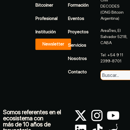
Bitcoiner
Formación
DECODES
(ONG Bitcoin
Profesional
Eventos
Argentina)
AreaTres, El
Institución
Proyectos
Salvador 5218,
CABA
Newsletter
Servicios
Tel: +54 9 11
Nosotros
2399-8701
Contacto
Somos referentes en el
ecosistema con
más de 10 años de