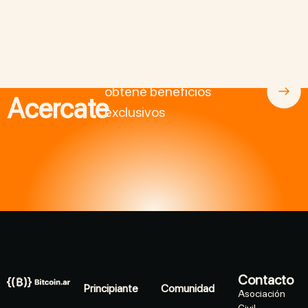
Asociate a BitcoinAr y
obtené beneficios
Acercate
exclusivos
Contacto
Principiante
Comunidad
Asociación
Civil