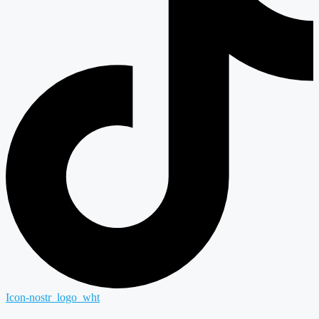
Icon-nostr_logo_wht