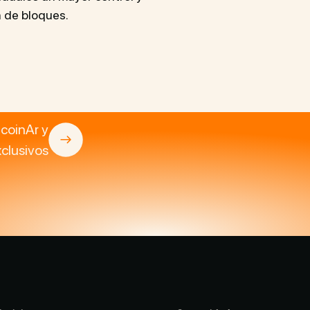
n de bloques.
tcoinAr y
clusivos