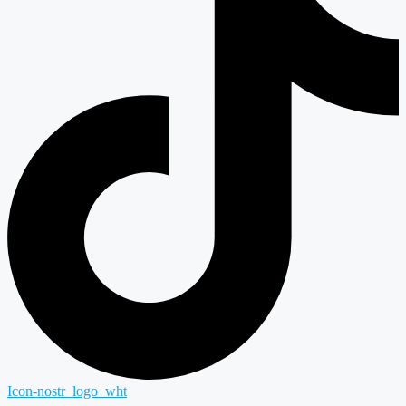
Icon-nostr_logo_wht