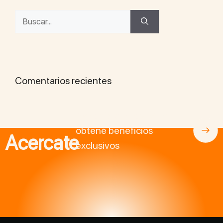
Comentarios recientes
Asociate a BitcoinAr y
obtené beneficios
Acercate
exclusivos